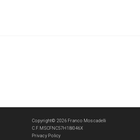
Copyright© 2026 Franco Moscadelli
C.F. MSCFNC57H18I046X
Privacy Policy