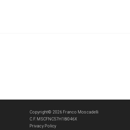
Copyright© 2026 Franco Moscadelli
C.F. MSCFNC57H18I046X
Privacy Policy